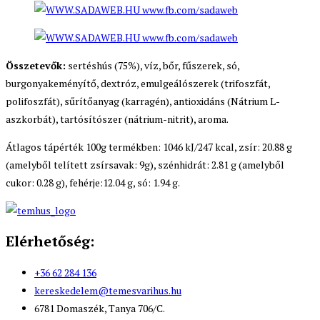
Összetevők:
sertéshús (75%), víz, bőr, fűszerek, só,
burgonyakeményítő, dextróz, emulgeálószerek (trifoszfát,
polifoszfát), sűrítőanyag (karragén), antioxidáns (Nátrium L-
aszkorbát), tartósítószer (nátrium-nitrit), aroma.
Átlagos tápérték 100g termékben: 1046 kJ/247 kcal, zsír: 20.88 g
(amelyből telített zsírsavak: 9g), szénhidrát: 2.81 g (amelyből
cukor: 0.28 g), fehérje:12.04 g, só: 1.94 g.
Elérhetőség:
+36 62 284 136
kereskedelem@temesvarihus.hu
6781 Domaszék, Tanya 706/C.