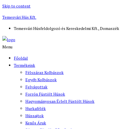
Skip to content
Temesvári Hús Kft.
Temesvári Húsfeldolgozó és Kereskedelmi Kft., Domaszék
Menu
Főoldal
Termékeink
Félszáraz Kolbászok
Egyéb Kolbászok
Felvágottak
Forrón Füstölt Húsok
Hagyományosan Érlelt Füstölt Húsok
Hurkafélék
Hússajtok
Kenős Áruk