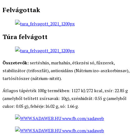
Felvágottak
Túra felvágott
Összetevők:
sertéshús, marhahús, étkezési só, fűszerek,
stabilizátor (trifoszfát), antioxidáns (Nátrium izo-aszkorbinsav),
tartósítószer (nátrium-nitrit).
Átlagos tápérték 100g termékben: 1127 kJ/272 kcal, zsír: 22.85 g
(amelyből telített zsírsavak: 10g), szénhidrát: 0.55 g (amelyből
cukor: 0.05 g), fehérje:16.02 g, só: 1.66 g.