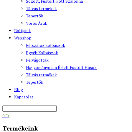
Sózott, Füstölt, Főtt Szalonna
Tálcás termékek
Tepertők
Vörös Áruk
Boltjaink
Webshop
Félszáraz kolbászok
Egyéb Kolbászok
Felvágottak
Hagyományosan Érlelt Füstölt Húsok
Tálcás termékek
Tepertők
Blog
Kapcsolat
0
Ft
Termékeink