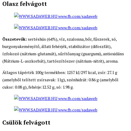
Olasz felvágott
Összetevők:
sertéshús (64%), víz, szalonna, bőr, fűszerek, só,
burgonyakeményítő, állati fehérjék, stabilizátor (difoszfát),
ízfokozó (nátrium-glutamát), sűrítőanyag (guargumi), antioxidáns
(Nátrium-L-aszkorbát), tartószítószer (nátrium-nitrit), aroma.
Átlagos tápérték 100g termékben: 1257 kJ/297 kcal, zsír: 27.1 g
(amelyből telített zsírsavak: 11g), szénhidrát: 0.86 g (amelyből
cukor: 0.08 g), fehérje:12.52 g, só: 1.98 g.
Csülök felvágott