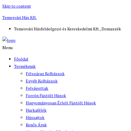
Skip to content
Temesvári Hús Kft.
Temesvári Húsfeldolgozó és Kereskedelmi Kft., Domaszék
Menu
Főoldal
Termékeink
Félszáraz Kolbászok
Egyéb Kolbászok
Felvágottak
Forrón Füstölt Húsok
Hagyományosan Érlelt Füstölt Húsok
Hurkafélék
Hússajtok
Kenős Áruk