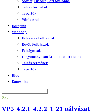
Sózott, Füstölt, Főtt Szalonna
Tálcás termékek
Tepertők
Vörös Áruk
Boltjaink
Webshop
Félszáraz kolbászok
Egyéb Kolbászok
Felvágottak
Hagyományosan Érlelt Füstölt Húsok
Tálcás termékek
Tepertők
Blog
Kapcsolat
0
Ft
VP3-4.2.1-4.2.2-1-21 pályázat