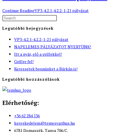
Continue Reading
VP3-4.2.1-4.2.2-1-21 pályázat
Legutóbbi bejegyzések
VP3-4.2.1-4.2.2-1-21 pályázat
NAPELEMES PÁLYÁZATOT NYERTÜNK!
Itt a nyár, elő a grillekkel!
Grillre fel!
Keressetek bennünket a Bárkán is!
Legutóbbi hozzászólások
Elérhetőség:
+36 62 284 136
kereskedelem@temesvarihus.hu
6781 Domaszék, Tanya 706/C.