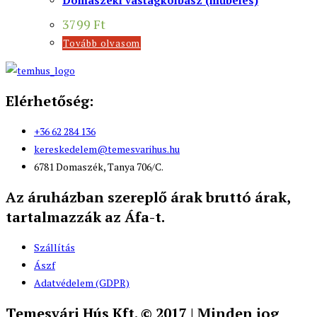
3799
Ft
Tovább olvasom
Elérhetőség:
+36 62 284 136
kereskedelem@temesvarihus.hu
6781 Domaszék, Tanya 706/C.
Az áruházban szereplő árak bruttó árak,
tartalmazzák az Áfa-t.
Szállítás
Ászf
Adatvédelem (GDPR)
Temesvári Hús Kft. © 2017 | Minden jog