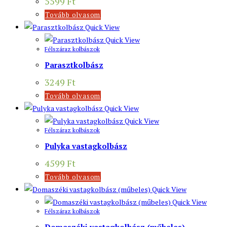
5599
Ft
Tovább olvasom
Quick View
Quick View
Félszáraz kolbászok
Parasztkolbász
3249
Ft
Tovább olvasom
Quick View
Quick View
Félszáraz kolbászok
Pulyka vastagkolbász
4599
Ft
Tovább olvasom
Quick View
Quick View
Félszáraz kolbászok
Domaszéki vastagkolbász (műbeles)