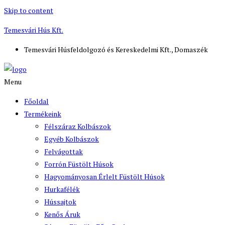
Skip to content
Temesvári Hús Kft.
Temesvári Húsfeldolgozó és Kereskedelmi Kft., Domaszék
Menu
Főoldal
Termékeink
Félszáraz Kolbászok
Egyéb Kolbászok
Felvágottak
Forrón Füstölt Húsok
Hagyományosan Érlelt Füstölt Húsok
Hurkafélék
Hússajtok
Kenős Áruk