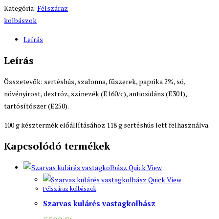
Kategória:
Félszáraz
kolbászok
Leírás
Leírás
Összetevők: sertéshús, szalonna, fűszerek, paprika 2%, só,
növényirost, dextróz, színezék (E160/c), antioxidáns (E301),
tartósítószer (E250).
100 g késztermék előállításához 118 g sertéshús lett felhasználva.
Kapcsolódó termékek
Quick View
Quick View
Félszáraz kolbászok
Szarvas kulárés vastagkolbász