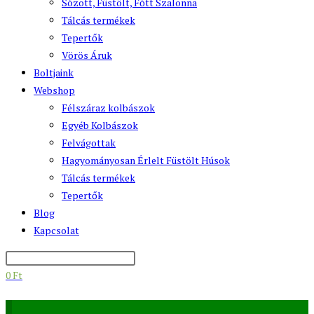
Sózott, Füstölt, Főtt Szalonna
Tálcás termékek
Tepertők
Vörös Áruk
Boltjaink
Webshop
Félszáraz kolbászok
Egyéb Kolbászok
Felvágottak
Hagyományosan Érlelt Füstölt Húsok
Tálcás termékek
Tepertők
Blog
Kapcsolat
0
Ft