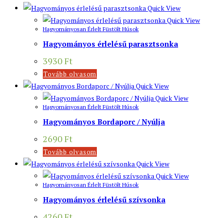
Quick View
Quick View
Hagyományosan Érlelt Füstölt Húsok
Hagyományos érlelésű parasztsonka
3930
Ft
Tovább olvasom
Quick View
Quick View
Hagyományosan Érlelt Füstölt Húsok
Hagyományos Bordaporc / Nyúlja
2690
Ft
Tovább olvasom
Quick View
Quick View
Hagyományosan Érlelt Füstölt Húsok
Hagyományos érlelésű szívsonka
4260
Ft