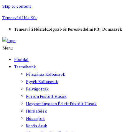
Skip to content
Temesvári Hús Kft.
Temesvári Húsfeldolgozó és Kereskedelmi Kft., Domaszék
Menu
Főoldal
Termékeink
Félszáraz Kolbászok
Egyéb Kolbászok
Felvágottak
Forrón Füstölt Húsok
Hagyományosan Érlelt Füstölt Húsok
Hurkafélék
Hússajtok
Kenős Áruk