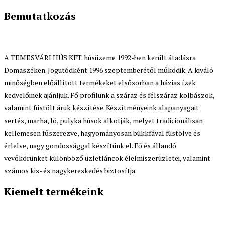
Bemutatkozás
A TEMESVÁRI HÚS KFT. húsüzeme 1992-ben került átadásra
Domaszéken. Jogutódként 1996 szeptemberétől működik. A kiváló
minőségben előállított termékeket elsősorban a házias ízek
kedvelőinek ajánljuk. Fő profilunk a száraz és félszáraz kolbászok,
valamint füstölt áruk készítése. Készítményeink alapanyagait
sertés, marha, ló, pulyka húsok alkotják, melyet tradicionálisan
kellemesen fűszerezve, hagyományosan bükkfával füstölve és
érlelve, nagy gondossággal készítünk el. Fő és állandó
vevőkörünket különböző üzletláncok élelmiszerüzletei, valamint
számos kis- és nagykereskedés biztosítja.
Kiemelt termékeink