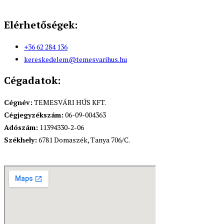
Elérhetőségek:
+36 62 284 136
kereskedelem@temesvarihus.hu
Cégadatok:
Cégnév:
TEMESVÁRI HÚS KFT.
Cégjegyzékszám:
06-09-004363
Adószám:
11394330-2-06
Székhely:
6781 Domaszék, Tanya 706/C.