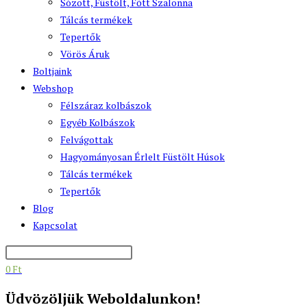
Sózott, Füstölt, Főtt Szalonna
Tálcás termékek
Tepertők
Vörös Áruk
Boltjaink
Webshop
Félszáraz kolbászok
Egyéb Kolbászok
Felvágottak
Hagyományosan Érlelt Füstölt Húsok
Tálcás termékek
Tepertők
Blog
Kapcsolat
0
Ft
Üdvözöljük Weboldalunkon!