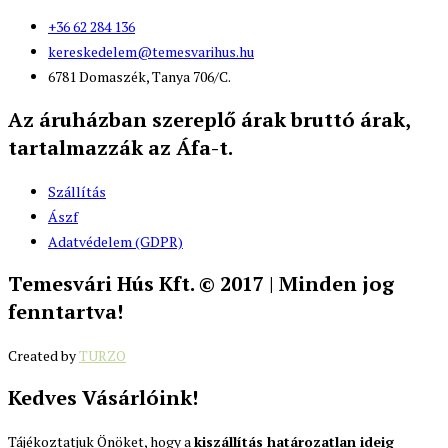
+36 62 284 136
kereskedelem@temesvarihus.hu
6781 Domaszék, Tanya 706/C.
Az áruházban szereplő árak bruttó árak,
tartalmazzák az Áfa-t.
Szállítás
Ászf
Adatvédelem (GDPR)
Temesvári Hús Kft. © 2017 | Minden jog
fenntartva!
Created by
TURZO
Kedves Vásárlóink!
Tájékoztatjuk Önöket, hogy a
kiszállítás határozatlan ideig